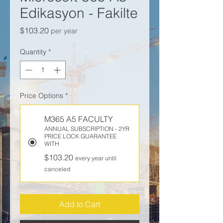
Edikasyon - Fakilte
Price
$103.20
per year
Quantity
*
Price Options
*
M365 A5 FACULTY
ANNUAL SUBSCRIPTION - 2YR
PRICE LOCK GUARANTEE
WITH
$103.20
every year until
canceled
Add to Cart