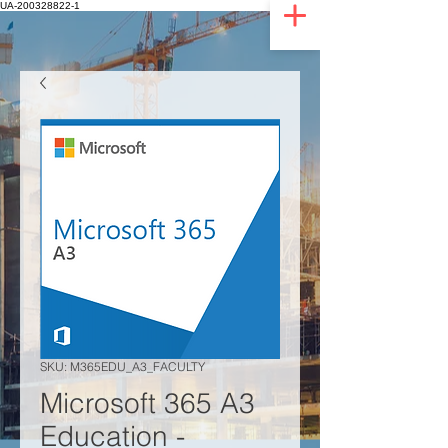
UA-200328822-1
SKU: M365EDU_A3_FACULTY
Microsoft 365 A3
Education -