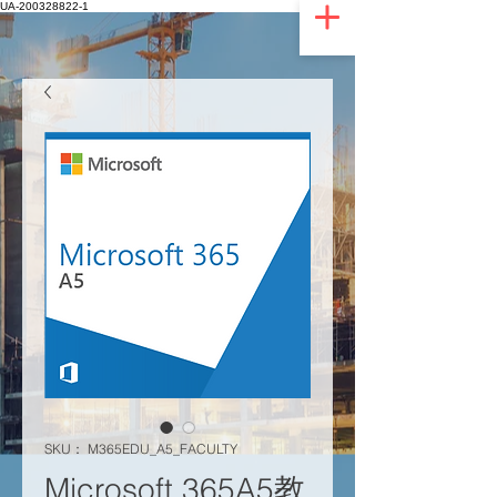
UA-200328822-1
SKU： M365EDU_A5_FACULTY
Microsoft 365A5教