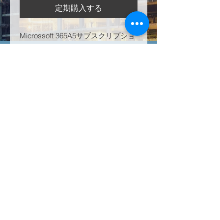
定期購入する
Microssoft 365A5サブスクリプショ
ン-教員
製品情報
Microssoft 365A5サブスクリプショ
返品および返金ポリシー
ン-教員
すべてのサブスクリプションは、年単
配送情報
位で販売されます。製品またはサービ
スに満足できない場合、有料サービス
これはサブスクリプションベースの製
の残りの「未使用」部分はすべて、キ
品/サービスであり、支払い完了後24
ャンセル要求後2〜3営業日以内に返金
時間以内に利用できます。
されます。
©2023by Technology Solutions
Worldwide