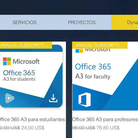
SERVICIOS
PROYECTOS
Dyna
ANNUAL SUBSCRIPTION
ANNUAL SUBSCRIPTION
Vista rápida
Vista rápida
ffice 365 A3 para estudiantes
Office 365 A3 para profesores
recio
Precio de oferta
Precio
Precio de oferta
0,00 US$
24,00 US$
96,00 US$
76,80 US$