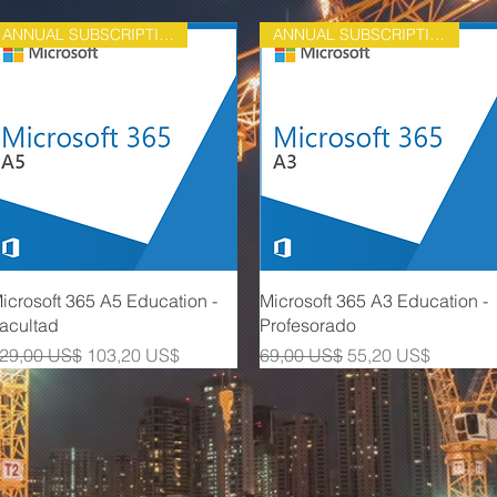
ANNUAL SUBSCRIPTION
ANNUAL SUBSCRIPTION
Vista rápida
Vista rápida
icrosoft 365 A5 Education -
Microsoft 365 A3 Education -
acultad
Profesorado
recio
Precio de oferta
Precio
Precio de oferta
29,00 US$
103,20 US$
69,00 US$
55,20 US$