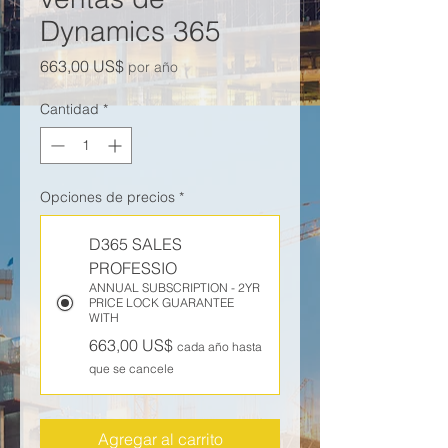
Dynamics 365
Precio
663,00 US$
por año
Cantidad
*
Opciones de precios
*
D365 SALES
PROFESSIO
ANNUAL SUBSCRIPTION - 2YR
PRICE LOCK GUARANTEE
WITH
663,00 US$
cada año hasta
que se cancele
Agregar al carrito