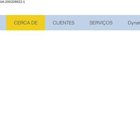
UA-200328822-1
CERCA DE
CLIENTES
SERVIÇOS
Dyna