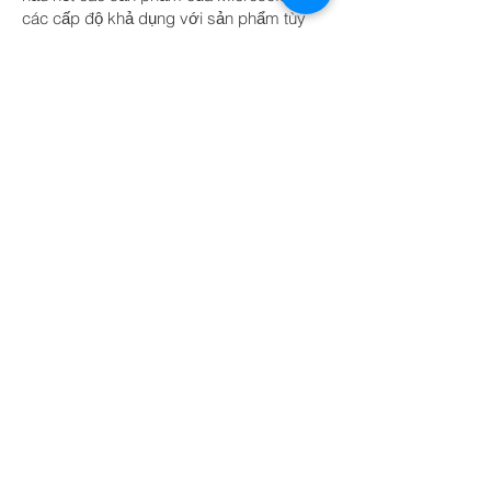
các cấp độ khả dụng với sản phẩm tùy
thuộc vào giấy phép đã mua.
QUAY LẠI DỰ ÁN