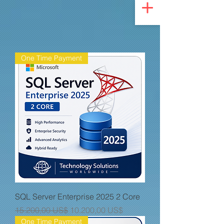
UA-200328822-1
One Time Payment
SQL Server Enterprise 2025 2 Core
Giá thông thường
Giá bán rẻ
15.200,00 US$
10.200,00 US$
One Time Payment