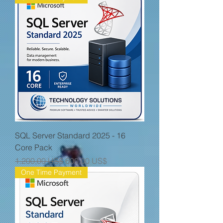
SQL Server Standard 2025 - 16
Core Pack
Giá thông thường
Giá bán rẻ
1.200,00 US$
600,00 US$
One Time Payment